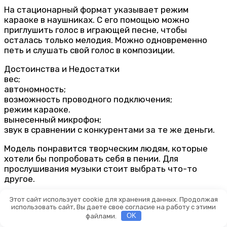
На стационарный формат указывает режим
караоке в наушниках. С его помощью можно
приглушить голос в играющей песне, чтобы
осталась только мелодия. Можно одновременно
петь и слушать свой голос в композиции.
Достоинства и Недостатки
вес;
автономность;
возможность проводного подключения;
режим караоке.
вынесенный микрофон;
звук в сравнении с конкурентами за те же деньги.
Модель понравится творческим людям, которые
хотели бы попробовать себя в пении. Для
прослушивания музыки стоит выбрать что-то
другое.
Mi Superbass Wireless Headphones
Этот сайт использует cookie для хранения данных. Продолжая
использовать сайт, Вы даете свое согласие на работу с этими
файлами.
OK
Завершает список не представленная на