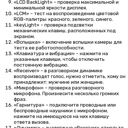
«LCD BackLight» – проверка максимальной и
минимальной яркости дисплея.
«LCM» – тест на воспроизведение цветовой
RGB-палитры: красного, зеленого, синего.
«keyLight» – проверка подсветки
механических клавиш, расположенных под
экраном.
«Вспышка» – включение вспышки камеры для
теста ее работоспособности.
«Клавиатура и вибрация» – нажмите на
указанные клавиши, чтобы отключить
постоянную вибрацию.
«Receiver» – в разговорном динамике
воспроизводят голос, нужно отметить, кому он
принадлежит: мужчине или женщине.
«Микрофон» – проверка разговорного
микрофона. Произнесите несколько громких
фраз.
«Гарнитура» – подключите проводные или
беспроводные наушники с микрофоном,
нажмите на имеющуюся на них клавишу
ответа вызова.
«Динамик» – аналогично «Receiver» отметьте,